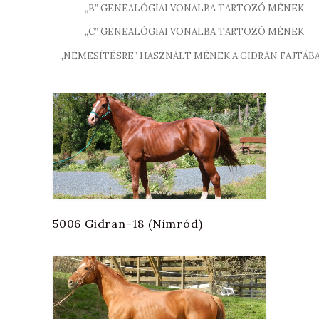
„B” GENEALÓGIAI VONALBA TARTOZÓ MÉNEK
„C” GENEALÓGIAI VONALBA TARTOZÓ MÉNEK
„NEMESÍTÉSRE” HASZNÁLT MÉNEK A GIDRÁN FAJTÁB
5006 Gidran-18 (Nimród)