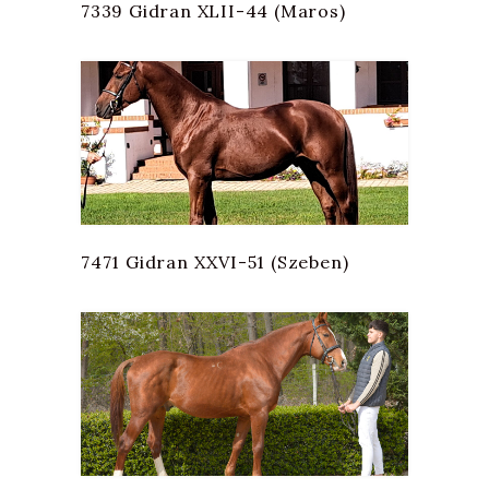
7339 Gidran XLII-44 (Maros)
7471 Gidran XXVI-51 (Szeben)