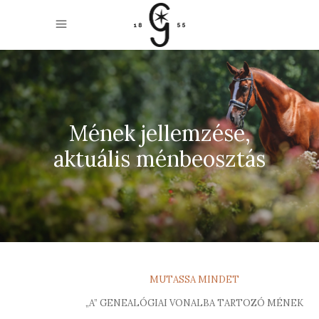
Mének jellemzése,
aktuális ménbeosztás
MUTASSA MINDET
„A” GENEALÓGIAI VONALBA TARTOZÓ MÉNEK