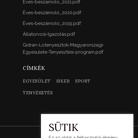
Eves-beszamolo_2021.pdf
Éves-beszámoló_2020.pdf
Éves-beszámoló_2019.pdf
Állatorvosi-Igazolás.pdf
Gidran-Lotenyesztok-Magyarorszagi-
Egyesulete-Tenyesztesi-program.pdf
CÍMKÉK
EGYESÜLET
SIKER
SPORT
TENYÉSZTÉS
SÜTIK
Ez az oldal a felhasználói élmény