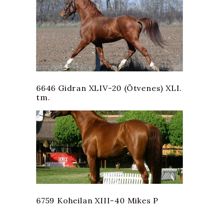
6646 Gidran XLIV-20 (Ötvenes) XLI.
tm.
6759 Koheilan XIII-40 Mikes P