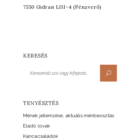
7550 Gidran LIII-4 (Pénzverő)
KERESÉS
Search
for:
TENYÉSZTÉS
Mének jellemzése, aktuális ménbeosztás
Eladó lovak
Kancacsaládok