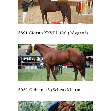
5891 Gidran XXVIII-120 (Rézgróf)
5932 Gidran-15 (Sebes) XL. tm.