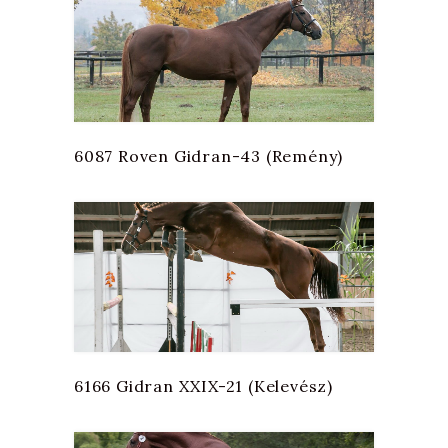
6087 Roven Gidran-43 (Remény)
6166 Gidran XXIX-21 (Kelevész)