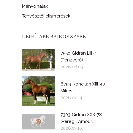
Ménvonalak
Tenyésztői elismerések
LEGÚJABB BEJEGYZÉSEK
7550 Gidran LIII-4
(Pénzverő)
2026.06.03.
6759 Koheilan XIII-40
Mikes P
2026.04.14.
7303 Gidran XXX-78
(Pereg L’Amour)
2026.03.10.