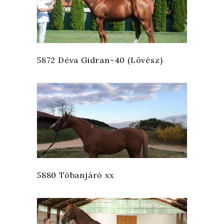
5872 Déva Gidran-40 (Lövész)
5880 Tóbanjáró xx