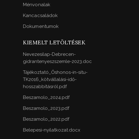
Ménvonalak
Kancacsaládok
Dokumentumok
KIEMELT LETÖLTÉSEK
Nevezesilap-Debrecen-
gidrantenyeszszemle-2023.doc
Tájékoztató_Őshonos-in-situ-
TK2016_kötvállalási-idő-
hosszabbításról.pdf
Beszamolo_2024.pdf
Beszamolo_2023.pdf
Beszamolo_2022.pdf
Belepesi-nyilatkozat.docx